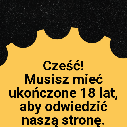
Cześć!
Musisz mieć
ukończone 18 lat,
aby odwiedzić
naszą stronę.