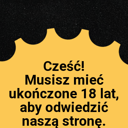
Cześć!
Musisz mieć
ukończone 18 lat,
aby odwiedzić
naszą stronę.