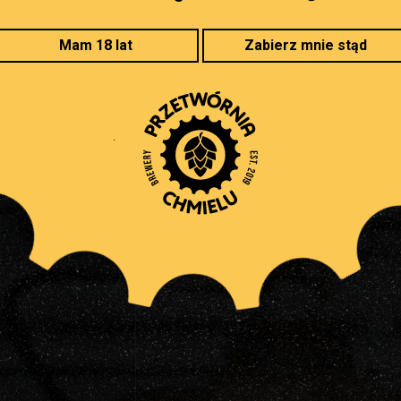
Mam 18 lat
Zabierz mnie stąd