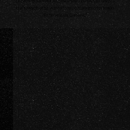
przedsiębiorstwa na rynku piw rzemieślniczych i
kraftowych oraz wzrost rozpoznawalności marki
"Przetwórnia Chmielu”.