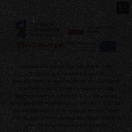
Otrzymaliśmy dotację na projekt pod tytułem:
"Wprowadzenie na rynek piw jasnych
niskoalkoholowych wysycanych azotem.” Zakłada on
inwestycję w środki trwałe Piwowarskiej Grupy
Rzemieślniczej Książenice Sp. z o. o. związaną z
wprowadzeniem na rynek nowych produktów w postaci
piw niskoalkoholowych wysycanych azotem. Celami
projektu, oprócz wprowadzenia nowych produktów na
rynek, są: zwiększenie konkurencyjności