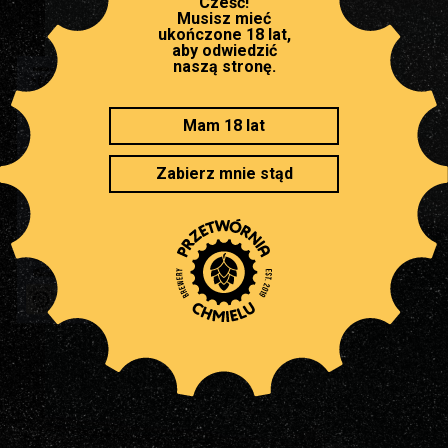
Cześć!
Musisz mieć
ukończone 18 lat,
aby odwiedzić
naszą stronę.
Miło, że jesteś!
i o naszym piwie
Mam 18 lat
Zabierz mnie stąd
poczytaj o nas