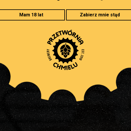
Mam 18 lat
Zabierz mnie stąd