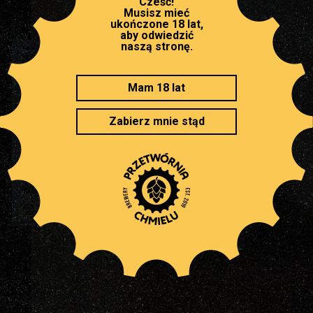
Cześć!
Musisz mieć
ukończone 18 lat,
aby odwiedzić
naszą stronę.
Miło, że jesteś!
i o naszym piwie
Mam 18 lat
Zabierz mnie stąd
poczytaj o nas