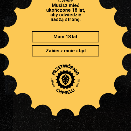
Cześć!
Musisz mieć
ukończone 18 lat,
aby odwiedzić
naszą stronę.
Miło, że jesteś!
i o naszym piwie
Mam 18 lat
Zabierz mnie stąd
poczytaj o nas